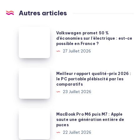
Autres articles
Volkswagen
Volkswagen promet 50 %
promet
d’économies sur l’électrique : est-ce
possible en France ?
50
27 Juillet 2026
%
d’économies
sur
Meilleur
Meilleur rapport qualité-prix 2026 :
l’électrique
rapport
le PC portable plébiscité par les
comparatifs
:
qualité-
23 Juillet 2026
est-
prix
ce
2026
possible
:
MacBook
MacBook Pro M6 puis M7 : Apple
en
le
Pro
saute une génération entière de
France
puces
PC
M6
?
22 Juillet 2026
portable
puis