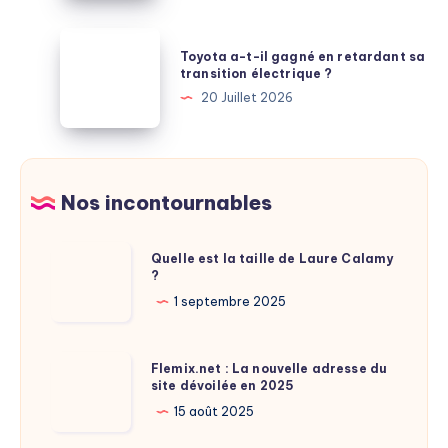
plébiscité
M7
par
:
Toyota
les
Toyota a-t-il gagné en retardant sa
Apple
a-
transition électrique ?
comparatifs
saute
t-
20 Juillet 2026
une
il
génération
gagné
entière
en
de
retardant
Nos incontournables
puces
sa
transition
Quelle
Quelle est la taille de Laure Calamy
électrique
?
est
?
la
1 septembre 2025
taille
de
Flemix.net
Flemix.net : La nouvelle adresse du
Laure
site dévoilée en 2025
:
Calamy
La
15 août 2025
?
nouvelle