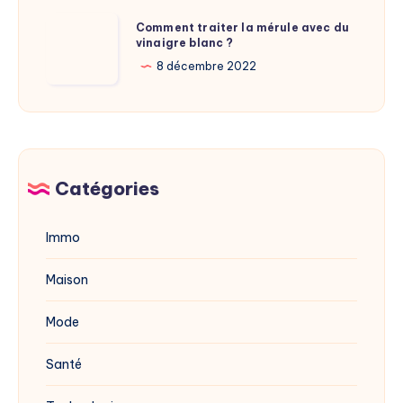
adresse
Comment
Comment traiter la mérule avec du
du
vinaigre blanc ?
traiter
site
la
8 décembre 2022
dévoilée
mérule
en
avec
2025
du
vinaigre
blanc
Catégories
?
Immo
Maison
Mode
Santé