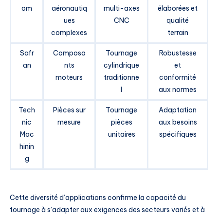
om
aéronautiq
multi-axes
élaborées et
ues
CNC
qualité
complexes
terrain
Safr
Composa
Tournage
Robustesse
an
nts
cylindrique
et
moteurs
traditionne
conformité
l
aux normes
Tech
Pièces sur
Tournage
Adaptation
nic
mesure
pièces
aux besoins
Mac
unitaires
spécifiques
hinin
g
Cette diversité d’applications confirme la capacité du
tournage à s’adapter aux exigences des secteurs variés et à