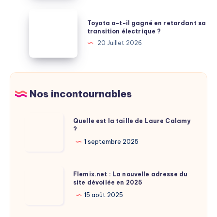
par
:
Toyota
les
Toyota a-t-il gagné en retardant sa
Apple
a-
transition électrique ?
comparatifs
saute
t-
20 Juillet 2026
une
il
génération
gagné
entière
en
de
retardant
Nos incontournables
puces
sa
transition
Quelle
Quelle est la taille de Laure Calamy
électrique
?
est
?
la
1 septembre 2025
taille
de
Flemix.net
Flemix.net : La nouvelle adresse du
Laure
site dévoilée en 2025
:
Calamy
La
15 août 2025
?
nouvelle