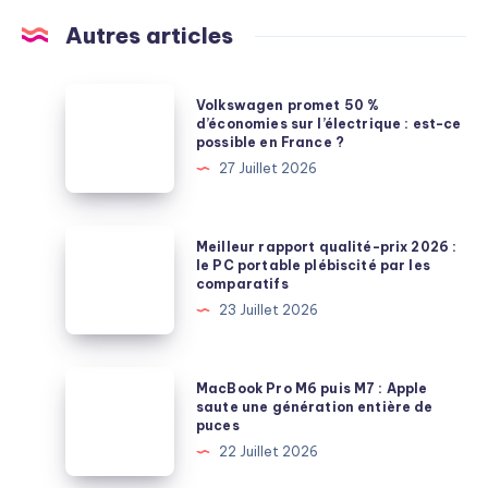
Autres articles
Volkswagen
Volkswagen promet 50 %
promet
d’économies sur l’électrique : est-ce
possible en France ?
50
27 Juillet 2026
%
d’économies
sur
Meilleur
Meilleur rapport qualité-prix 2026 :
l’électrique
rapport
le PC portable plébiscité par les
comparatifs
:
qualité-
23 Juillet 2026
est-
prix
ce
2026
possible
:
MacBook
MacBook Pro M6 puis M7 : Apple
en
le
Pro
saute une génération entière de
France
puces
PC
M6
?
22 Juillet 2026
portable
puis
plébiscité
M7