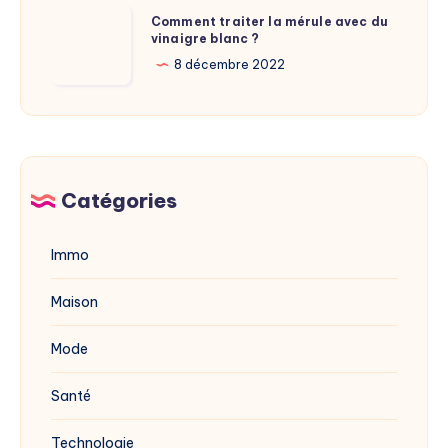
adresse
Comment
Comment traiter la mérule avec du
du
vinaigre blanc ?
traiter
site
la
8 décembre 2022
dévoilée
mérule
en
avec
2025
du
vinaigre
blanc
Catégories
?
Immo
Maison
Mode
Santé
Technologie