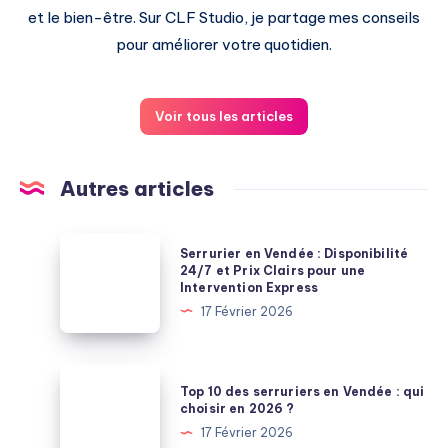
et le bien-être. Sur CLF Studio, je partage mes conseils
pour améliorer votre quotidien.
Voir tous les articles
Autres articles
Serrurier
Serrurier en Vendée : Disponibilité
en
24/7 et Prix Clairs pour une
Intervention Express
Vendée
17 Février 2026
:
Disponibilité
24/7
Top
Top 10 des serruriers en Vendée : qui
et
10
choisir en 2026 ?
Prix
des
17 Février 2026
Clairs