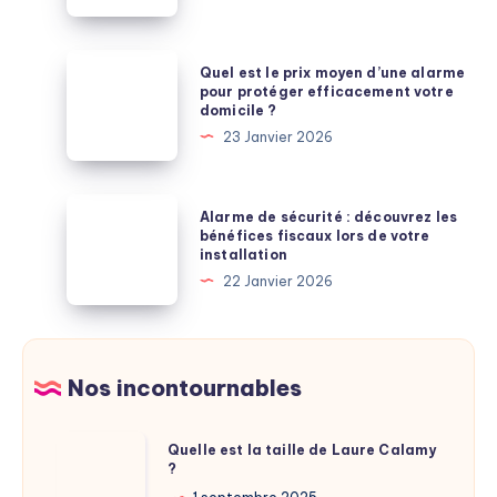
serruriers
pour
en
une
Vendée
Quel
Quel est le prix moyen d’une alarme
Intervention
:
est
pour protéger efficacement votre
Express
domicile ?
qui
le
23 Janvier 2026
choisir
prix
en
moyen
2026
d’une
Alarme
Alarme de sécurité : découvrez les
?
alarme
de
bénéfices fiscaux lors de votre
installation
pour
sécurité
22 Janvier 2026
protéger
:
efficacement
découvrez
votre
les
domicile
bénéfices
Nos incontournables
?
fiscaux
lors
Quelle
Quelle est la taille de Laure Calamy
de
?
est
votre