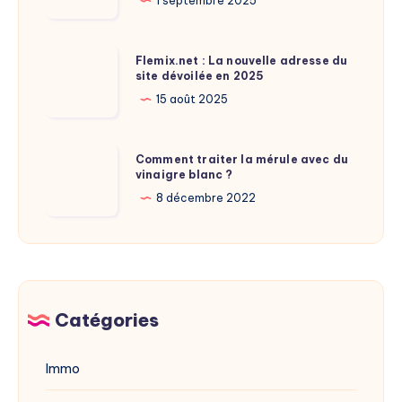
la
1 septembre 2025
installation
taille
de
Flemix.net
Flemix.net : La nouvelle adresse du
Laure
site dévoilée en 2025
:
Calamy
La
15 août 2025
?
nouvelle
adresse
Comment
Comment traiter la mérule avec du
du
vinaigre blanc ?
traiter
site
la
8 décembre 2022
dévoilée
mérule
en
avec
2025
du
vinaigre
blanc
Catégories
?
Immo