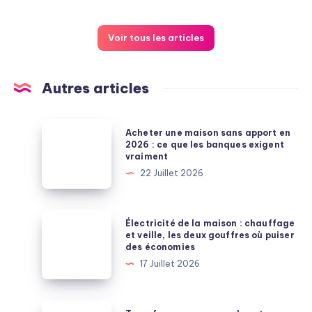
Voir tous les articles
Autres articles
Acheter
Acheter une maison sans apport en
une
2026 : ce que les banques exigent
vraiment
maison
22 Juillet 2026
sans
apport
en
Électricité
Électricité de la maison : chauffage
2026
de
et veille, les deux gouffres où puiser
des économies
:
la
17 Juillet 2026
ce
maison
que
:
les
chauffage
Transformez