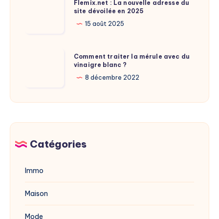
Flemix.net : La nouvelle adresse du
Laure
site dévoilée en 2025
:
Calamy
La
15 août 2025
?
nouvelle
adresse
Comment
Comment traiter la mérule avec du
du
vinaigre blanc ?
traiter
site
la
8 décembre 2022
dévoilée
mérule
en
avec
2025
du
vinaigre
blanc
Catégories
?
Immo
Maison
Mode