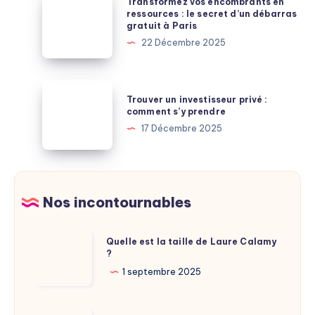
Transformez vos encombrants en
banques
et
vos
ressources : le secret d’un débarras
exigent
gratuit à Paris
veille,
encombrants
vraiment
22 Décembre 2025
les
en
deux
ressources
gouffres
:
Trouver
où
Trouver un investisseur privé :
le
un
comment s’y prendre
puiser
secret
investisseur
17 Décembre 2025
des
d’un
privé
économies
débarras
:
gratuit
comment
à
s’y
Nos incontournables
Paris
prendre
Quelle
Quelle est la taille de Laure Calamy
?
est
la
1 septembre 2025
taille
de
Flemix.net