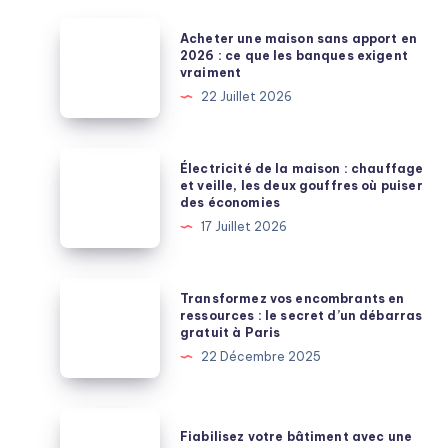
Acheter
Acheter une maison sans apport en
une
2026 : ce que les banques exigent
vraiment
maison
22 Juillet 2026
sans
apport
en
Électricité
Électricité de la maison : chauffage
2026
de
et veille, les deux gouffres où puiser
des économies
:
la
17 Juillet 2026
ce
maison
que
:
les
chauffage
Transformez
Transformez vos encombrants en
banques
et
vos
ressources : le secret d’un débarras
exigent
gratuit à Paris
veille,
encombrants
vraiment
22 Décembre 2025
les
en
deux
ressources
gouffres
:
Fiabilisez
où
Fiabilisez votre bâtiment avec une
le
votre