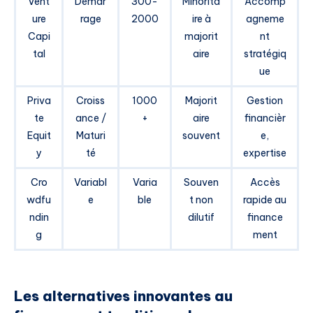
Vent
Démar
300-
Minorita
Accomp
ure
rage
2000
ire à
agneme
Capi
majorit
nt
tal
aire
stratégiq
ue
Priva
Croiss
1000
Majorit
Gestion
te
ance /
+
aire
financièr
Equit
Maturi
souvent
e,
y
té
expertise
Cro
Variabl
Varia
Souven
Accès
wdfu
e
ble
t non
rapide au
ndin
dilutif
finance
g
ment
Les alternatives innovantes au