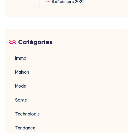
la
8 décembre 2022
dévoilée
mérule
en
avec
2025
du
vinaigre
blanc
Catégories
?
Immo
Maison
Mode
Santé
Technologie
Tendance