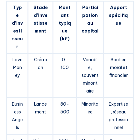
Typ
Stade
Mont
Partici
Apport
e
d’inve
ant
pation
spécifiq
d’inv
stisse
typiq
au
ue
esti
ment
ue
capital
sseu
(k€)
r
Love
Créati
0-
Variabl
Soutien
Mon
on
100
e,
moral et
ey
souvent
financier
minorit
aire
Busin
Lance
50-
Minorita
Expertise
ess
ment
500
ire
, réseau
Ange
professio
ls
nnel