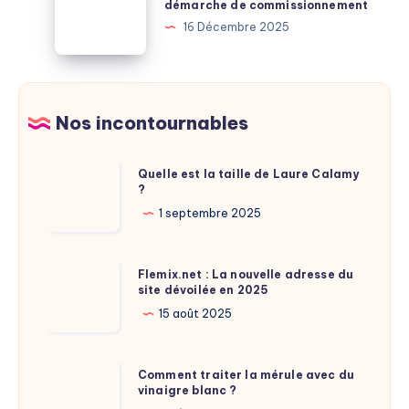
démarche de commissionnement
puiser
secret
bâtiment
16 Décembre 2025
des
d’un
avec
économies
débarras
une
gratuit
démarche
à
de
Nos incontournables
Paris
commissionnement
Quelle
Quelle est la taille de Laure Calamy
?
est
la
1 septembre 2025
taille
de
Flemix.net
Flemix.net : La nouvelle adresse du
Laure
site dévoilée en 2025
:
Calamy
La
15 août 2025
?
nouvelle
adresse
Comment
Comment traiter la mérule avec du
du
vinaigre blanc ?
traiter
site