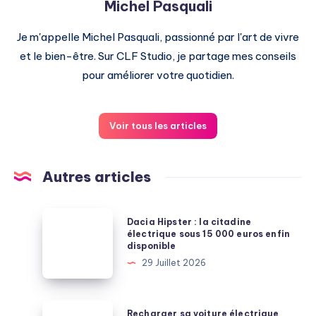
Michel Pasquali
Je m'appelle Michel Pasquali, passionné par l'art de vivre
et le bien-être. Sur CLF Studio, je partage mes conseils
pour améliorer votre quotidien.
Voir tous les articles
Autres articles
Dacia
Dacia Hipster : la citadine
Hipster
électrique sous 15 000 euros enfin
disponible
:
29 Juillet 2026
la
citadine
électrique
Recharger
Recharger sa voiture électrique