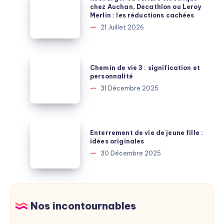
sous
sa
chez Auchan, Decathlon ou Leroy
Merlin : les réductions cachées
15
voiture
21 Juillet 2026
000
électrique
euros
chez
enfin
Auchan,
Chemin
disponible
Chemin de vie 3 : signification et
Decathlon
de
personnalité
ou
vie
31 Décembre 2025
Leroy
3
Merlin
:
:
signification
Enterrement
les
Enterrement de vie de jeune fille :
et
de
idées originales
réductions
personnalité
vie
30 Décembre 2025
cachées
de
jeune
fille
:
Nos incontournables
idées
originales