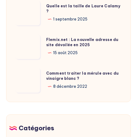
Quelle
Quelle est la taille de Laure Calamy
?
est
la
1 septembre 2025
taille
de
Flemix.net
Flemix.net : La nouvelle adresse du
Laure
site dévoilée en 2025
:
Calamy
La
15 août 2025
?
nouvelle
adresse
Comment
Comment traiter la mérule avec du
du
vinaigre blanc ?
traiter
site
la
8 décembre 2022
dévoilée
mérule
en
avec
2025
du
vinaigre
blanc
Catégories
?