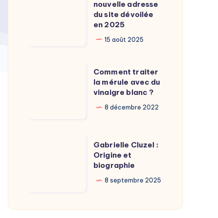
Calamy
nouvelle adresse
:
du site dévoilée
?
La
en 2025
nouvelle
15 août 2025
adresse
du
Comment
Comment traiter
site
traiter
la mérule avec du
dévoilée
vinaigre blanc ?
la
en
mérule
8 décembre 2022
2025
avec
du
Gabrielle
Gabrielle Cluzel :
vinaigre
Cluzel
Origine et
blanc
biographie
:
?
Origine
8 septembre 2025
et
biographie