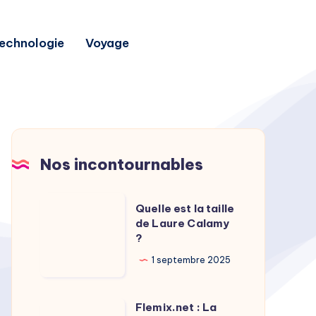
echnologie
Voyage
Nos incontournables
Quelle
Quelle est la taille
est
de Laure Calamy
?
la
taille
1 septembre 2025
de
Laure
Flemix.net : La
Flemix.net