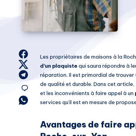
Share
Les propriétaires de maisons à la Roc
on
Share
d’un plaquiste
qui saura répondre à le
Facebook
on
Share
réparation. Il est primordial de trouver 
Twitter
on
de qualité et durable. Dans cet article
Share
Telegram
et les inconvénients à faire appel à un
on
Share
services qu’il est en mesure de propose
on
Email
Whatsapp
Avantages de faire app