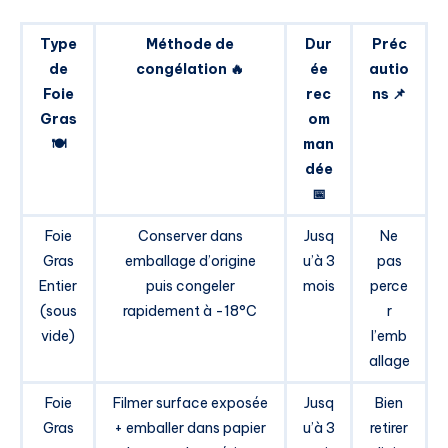
Type
Méthode de
Dur
Préc
de
congélation 🔥
ée
autio
Foie
rec
ns 📌
Gras
om
🍽️
man
dée
📅
Foie
Conserver dans
Jusq
Ne
Gras
emballage d’origine
u’à 3
pas
Entier
puis congeler
mois
perce
(sous
rapidement à -18°C
r
vide)
l’emb
allage
Foie
Filmer surface exposée
Jusq
Bien
Gras
+ emballer dans papier
u’à 3
retirer