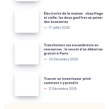
apport
en
Électricité
Électricité de la maison : chauffage
2026
de
et veille, les deux gouffres où puiser
des économies
:
la
17 Juillet 2026
ce
maison
que
:
les
chauffage
Transformez
Transformez vos encombrants en
banques
et
vos
ressources : le secret d’un débarras
exigent
gratuit à Paris
veille,
encombrants
vraiment
22 Décembre 2025
les
en
deux
ressources
gouffres
:
Trouver
où
Trouver un investisseur privé :
le
un
comment s’y prendre
puiser
secret
investisseur
17 Décembre 2025
des
d’un
privé
économies
débarras
:
gratuit
comment