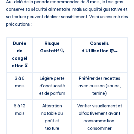
Au-delà de la période recommandée de 3 mois, le foie gras
conserve sa sécurité alimentaire, mais sa qualité gustative et
sa texture peuvent décliner sensiblement. Voici un résumé des
précautions :
Durée
Risque
Conseils
de
Gustatif 🔍
d’Utilisation 🧑‍🍳
congél
ation ⏳
3 à 6
Légère perte
Préférer des recettes
mois
d’onctuosité
avec cuisson (sauce,
et de parfum
terrine)
6 à 12
Altération
Vérifier visuellement et
mois
notable du
olfactivement avant
goût et
consommation,
texture
consommer