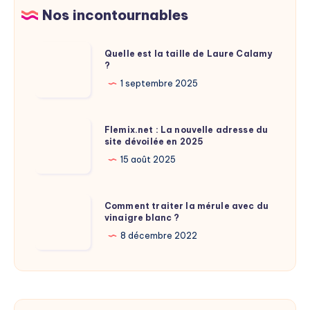
à
s’y
Nos incontournables
Paris
prendre
Quelle
Quelle est la taille de Laure Calamy
?
est
la
1 septembre 2025
taille
de
Flemix.net
Flemix.net : La nouvelle adresse du
Laure
site dévoilée en 2025
:
Calamy
La
15 août 2025
?
nouvelle
adresse
Comment
Comment traiter la mérule avec du
du
vinaigre blanc ?
traiter
site
la
8 décembre 2022
dévoilée
mérule
en
avec
2025
du
vinaigre