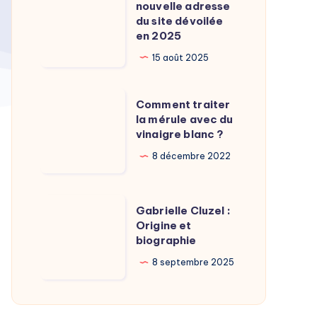
Calamy
nouvelle adresse
:
du site dévoilée
?
La
en 2025
nouvelle
15 août 2025
adresse
du
Comment
Comment traiter
site
traiter
la mérule avec du
dévoilée
vinaigre blanc ?
la
en
mérule
8 décembre 2022
2025
avec
du
Gabrielle
Gabrielle Cluzel :
vinaigre
Cluzel
Origine et
blanc
biographie
:
?
Origine
8 septembre 2025
et
biographie