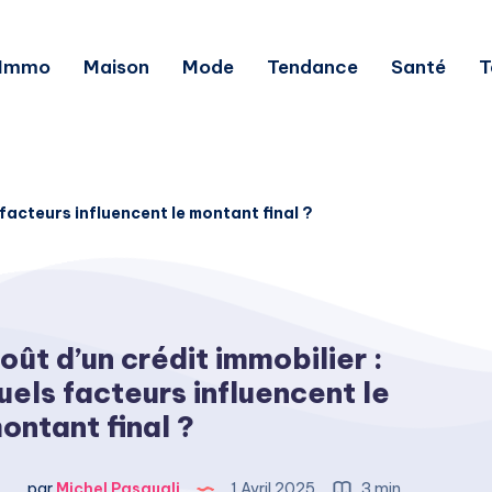
Immo
Maison
Mode
Tendance
Santé
T
 facteurs influencent le montant final ?
oût d’un crédit immobilier :
uels facteurs influencent le
ontant final ?
par
Michel Pasquali
1 Avril 2025
3 min