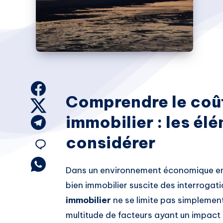
Share
Comprendre le coût
on
Share
immobilier : les él
Facebook
on
Share
Twitter
on
considérer
Share
Telegram
on
Share
Dans un environnement économique en p
on
Email
bien immobilier suscite des interrogati
Whatsapp
immobilier
ne se limite pas simplement
multitude de facteurs ayant un impact 