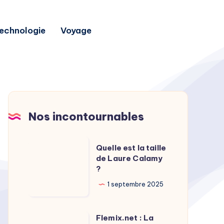
echnologie
Voyage
Nos incontournables
Quelle
Quelle est la taille
est
de Laure Calamy
?
la
taille
1 septembre 2025
de
Laure
Flemix.net : La
Flemix.net