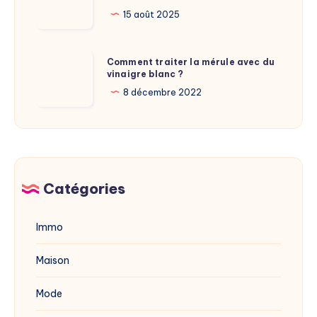
Calamy
La
15 août 2025
?
nouvelle
adresse
Comment
Comment traiter la mérule avec du
du
vinaigre blanc ?
traiter
site
la
8 décembre 2022
dévoilée
mérule
en
avec
2025
du
vinaigre
blanc
Catégories
?
Immo
Maison
Mode