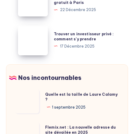
exigent
gratuit à Paris
veille,
encombrants
vraiment
22 Décembre 2025
les
en
deux
ressources
gouffres
:
Trouver
où
Trouver un investisseur privé :
le
un
comment s’y prendre
puiser
secret
investisseur
17 Décembre 2025
des
d’un
privé
économies
débarras
:
gratuit
comment
à
s’y
Nos incontournables
Paris
prendre
Quelle
Quelle est la taille de Laure Calamy
?
est
la
1 septembre 2025
taille
de
Flemix.net
Flemix.net : La nouvelle adresse du
Laure
site dévoilée en 2025
: