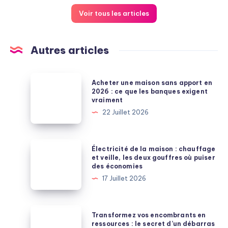
Voir tous les articles
Autres articles
Acheter
Acheter une maison sans apport en
une
2026 : ce que les banques exigent
vraiment
maison
22 Juillet 2026
sans
apport
en
Électricité
Électricité de la maison : chauffage
2026
de
et veille, les deux gouffres où puiser
des économies
:
la
17 Juillet 2026
ce
maison
que
:
les
chauffage
Transformez
Transformez vos encombrants en
banques
et
vos
ressources : le secret d’un débarras