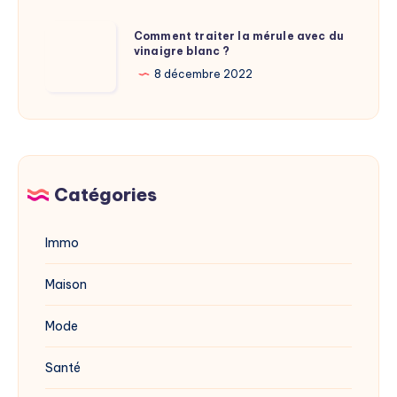
nouvelle
adresse
Comment
Comment traiter la mérule avec du
du
vinaigre blanc ?
traiter
site
la
8 décembre 2022
dévoilée
mérule
en
avec
2025
du
vinaigre
blanc
Catégories
?
Immo
Maison
Mode
Santé