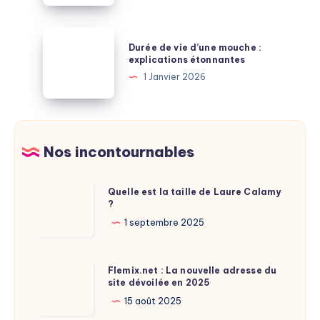
bulletins
de
Durée
Durée de vie d’une mouche :
salaire
de
explications étonnantes
après
vie
1 Janvier 2026
la
d’une
retraite
mouche
:
:
à
explications
Nos incontournables
savoir
étonnantes
Quelle
Quelle est la taille de Laure Calamy
?
est
la
1 septembre 2025
taille
de
Flemix.net
Flemix.net : La nouvelle adresse du
Laure
site dévoilée en 2025
:
Calamy
La
15 août 2025
?