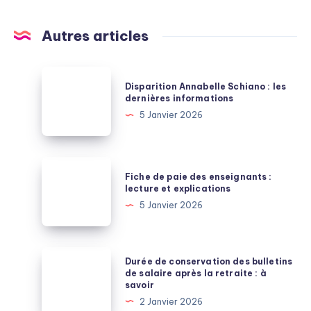
Autres articles
Disparition
Disparition Annabelle Schiano : les
Annabelle
dernières informations
Schiano
5 Janvier 2026
:
les
dernières
Fiche
Fiche de paie des enseignants :
informations
de
lecture et explications
paie
5 Janvier 2026
des
enseignants
:
Durée
Durée de conservation des bulletins
lecture
de
de salaire après la retraite : à
savoir
et
conservation
2 Janvier 2026
explications
des