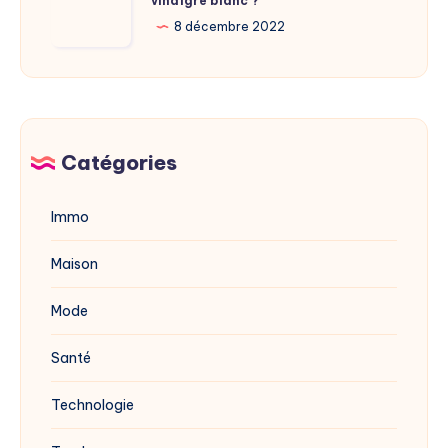
vinaigre blanc ?
traiter
site
la
8 décembre 2022
dévoilée
mérule
en
avec
2025
du
vinaigre
blanc
Catégories
?
Immo
Maison
Mode
Santé
Technologie