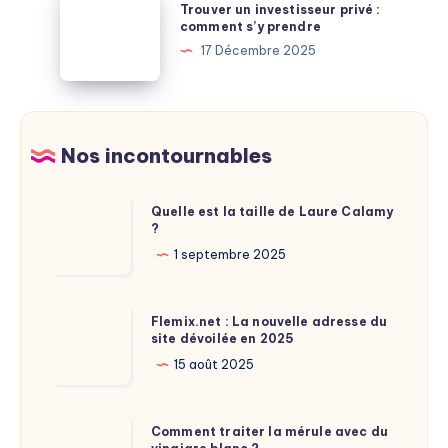
où
Trouver un investisseur privé :
le
un
comment s’y prendre
puiser
secret
investisseur
17 Décembre 2025
des
d’un
privé
économies
débarras
:
gratuit
comment
à
s’y
Nos incontournables
Paris
prendre
Quelle
Quelle est la taille de Laure Calamy
?
est
la
1 septembre 2025
taille
de
Flemix.net
Flemix.net : La nouvelle adresse du
Laure
site dévoilée en 2025
:
Calamy
La
15 août 2025
?
nouvelle
adresse
Comment
Comment traiter la mérule avec du
du