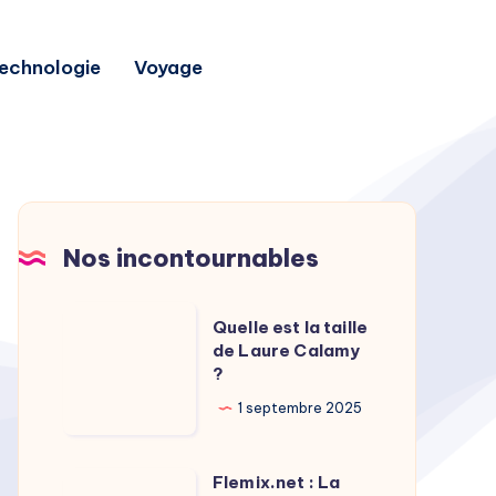
echnologie
Voyage
Nos incontournables
Quelle
Quelle est la taille
est
de Laure Calamy
?
la
taille
1 septembre 2025
de
Laure
Flemix.net : La
Flemix.net