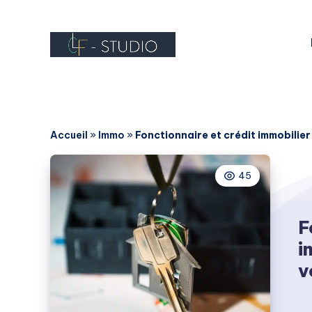
Accueil
»
Immo
»
Fonctionnaire et crédit immobilie
45
F
i
v