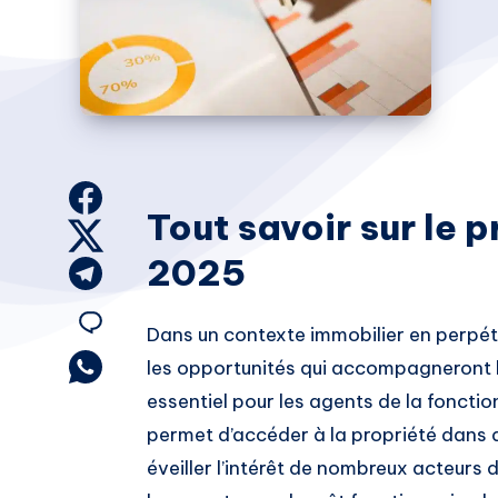
Share
Tout savoir sur le 
on
Share
2025
Facebook
on
Share
Twitter
on
Share
Dans un contexte immobilier en perpétu
Telegram
on
Share
les opportunités qui accompagneront l
on
essentiel pour les agents de la foncti
Email
Whatsapp
permet d’accéder à la propriété dans 
éveiller l’intérêt de nombreux acteurs 