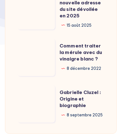
Calamy
nouvelle adresse
:
du site dévoilée
?
La
en 2025
nouvelle
15 août 2025
adresse
du
Comment
Comment traiter
site
traiter
la mérule avec du
dévoilée
vinaigre blanc ?
la
en
mérule
8 décembre 2022
2025
avec
du
Gabrielle
Gabrielle Cluzel :
vinaigre
Cluzel
Origine et
blanc
biographie
:
?
Origine
8 septembre 2025
et
biographie