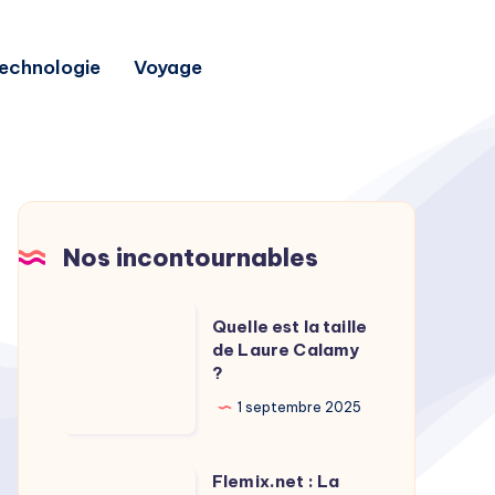
echnologie
Voyage
Nos incontournables
Quelle
Quelle est la taille
est
de Laure Calamy
?
la
taille
1 septembre 2025
de
Laure
Flemix.net : La
Flemix.net