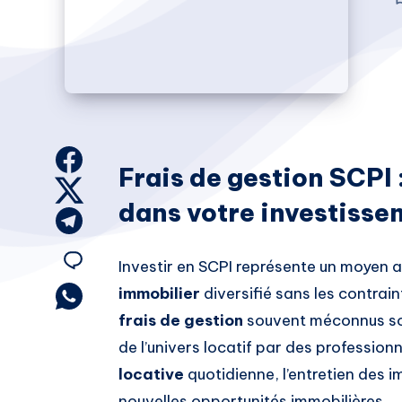
Share
Frais de gestion SCPI 
on
Share
dans votre investisse
Facebook
on
Share
Twitter
on
Share
Investir en SCPI représente un moyen a
Telegram
immobilier
diversifié sans les contrain
on
Share
frais de gestion
souvent méconnus son
on
Email
de l’univers locatif par des professionn
Whatsapp
locative
quotidienne, l’entretien des 
nouvelles opportunités immobilières.