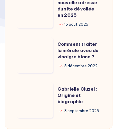
Calamy
nouvelle adresse
:
du site dévoilée
?
La
en 2025
nouvelle
15 août 2025
adresse
du
Comment
Comment traiter
site
traiter
la mérule avec du
dévoilée
vinaigre blanc ?
la
en
mérule
8 décembre 2022
2025
avec
du
Gabrielle
Gabrielle Cluzel :
vinaigre
Cluzel
Origine et
blanc
biographie
:
?
Origine
8 septembre 2025
et
biographie