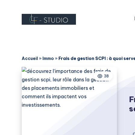
Accueil
»
Immo
»
Frais de gestion SCPI : à quoi serv
38
F
s