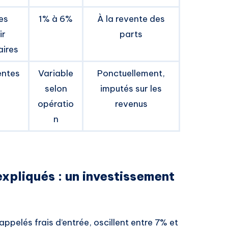
es
1% à 6%
À la revente des
ir
parts
aires
entes
Variable
Ponctuellement,
selon
imputés sur les
opératio
revenus
n
expliqués : un investissement
appelés frais d’entrée, oscillent entre 7% et