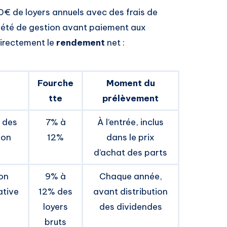
0€ de loyers annuels avec des frais de
ciété de gestion avant paiement aux
irectement le
rendement
net :
Fourche
Moment du
tte
prélèvement
n des
7% à
À l’entrée, inclus
ion
12%
dans le prix
d’achat des parts
on
9% à
Chaque année,
ative
12% des
avant distribution
loyers
des dividendes
bruts