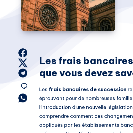
Share
Les frais bancaires
on
Share
que vous devez sav
Facebook
on
Share
Twitter
on
Share
Les
frais bancaires de succession
re
Telegram
on
Share
éprouvant pour de nombreuses familles
on
l’introduction d’une nouvelle législatio
Email
Whatsapp
comprendre comment ces changements 
appliqués par les établissements banc