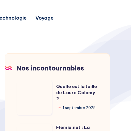
echnologie
Voyage
Nos incontournables
Quelle
Quelle est la taille
est
de Laure Calamy
?
la
taille
1 septembre 2025
de
Laure
Flemix.net : La
Flemix.net