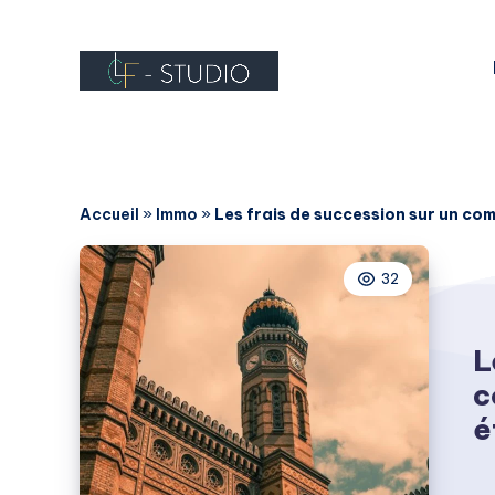
Accueil
»
Immo
»
Les frais de succession sur un co
32
L
c
é