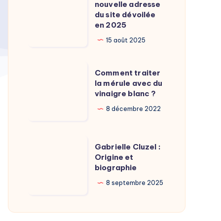
Calamy
nouvelle adresse
:
du site dévoilée
?
La
en 2025
nouvelle
15 août 2025
adresse
du
Comment
Comment traiter
site
traiter
la mérule avec du
dévoilée
vinaigre blanc ?
la
en
mérule
8 décembre 2022
2025
avec
du
Gabrielle
Gabrielle Cluzel :
vinaigre
Cluzel
Origine et
blanc
biographie
:
?
Origine
8 septembre 2025
et
biographie