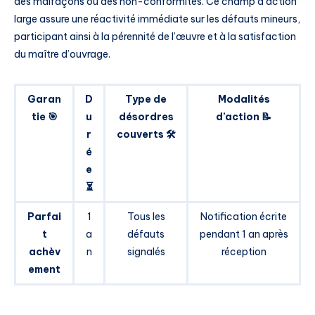
des malfaçons ou des non-conformités. Ce champ d’action
large assure une réactivité immédiate sur les défauts mineurs,
participant ainsi à la pérennité de l’œuvre et à la satisfaction
du maître d’ouvrage.
Garan
D
Type de
Modalités
tie 🎯
u
désordres
d’action 📝
r
couverts 🛠️
é
e
⏳
Parfai
1
Tous les
Notification écrite
t
a
défauts
pendant 1 an après
achèv
n
signalés
réception
ement