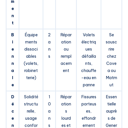
m
e
n
t
B
Équipe
2
Répar
Volets
Se
i
ments
a
ation
électriq
sousc
e
dissoci
n
ou
ues
rire
n
ables
s
rempl
défailla
chez
n
(volets,
acem
nts,
Cove
a
robinet
ent
chauffe
a ou
l
terie)
-eau en
Matm
e
panne
ut
D
Solidité
1
Répar
Fissures
Essen
é
structu
0
ation
porteus
tielle
c
relle,
a
s
es,
auprè
e
usage
n
lourd
effondr
s de
n
confor
s
es et
ement
Gener