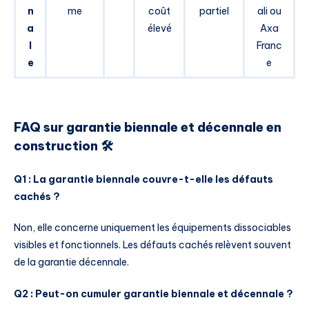
n
me
coût
partiel
ali ou
a
élevé
Axa
l
Franc
e
e
FAQ sur garantie biennale et décennale en
construction 🛠️
Q1 : La garantie biennale couvre-t-elle les défauts
cachés ?
Non, elle concerne uniquement les équipements dissociables
visibles et fonctionnels. Les défauts cachés relèvent souvent
de la garantie décennale.
Q2 : Peut-on cumuler garantie biennale et décennale ?