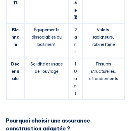
🏗️
é
e
⏳
Bie
Équipements
2
Volets,
nna
dissociables du
a
radiateurs,
le
bâtiment
n
robinetterie
s
Déc
Solidité et usage
1
Fissures
enn
de l’ouvrage
0
structurelles,
ale
a
effondrements
n
s
Pourquoi choisir une assurance
construction adaptée ?