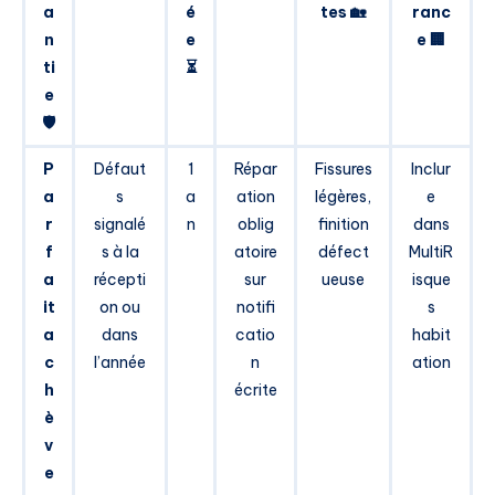
a
é
tes 🏡
ranc
n
e
e 🏢
ti
⏳
e
🛡️
P
Défaut
1
Répar
Fissures
Inclur
a
s
a
ation
légères,
e
r
signalé
n
oblig
finition
dans
f
s à la
atoire
défect
MultiR
a
récepti
sur
ueuse
isque
it
on ou
notifi
s
a
dans
catio
habit
c
l’année
n
ation
h
écrite
è
v
e