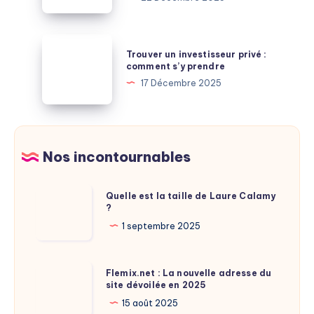
en
deux
ressources
gouffres
:
Trouver
où
Trouver un investisseur privé :
le
un
comment s’y prendre
puiser
secret
investisseur
17 Décembre 2025
des
d’un
privé
économies
débarras
:
gratuit
comment
à
s’y
Nos incontournables
Paris
prendre
Quelle
Quelle est la taille de Laure Calamy
?
est
la
1 septembre 2025
taille
de
Flemix.net
Flemix.net : La nouvelle adresse du
Laure
site dévoilée en 2025
:
Calamy
La
15 août 2025