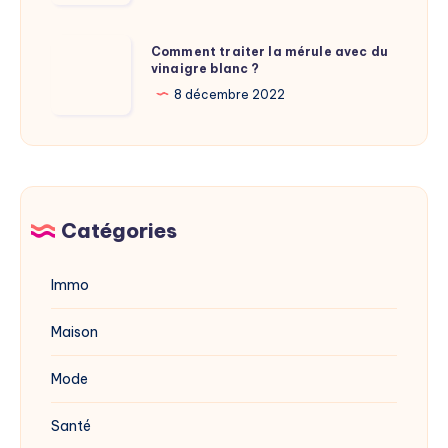
?
nouvelle
adresse
Comment
Comment traiter la mérule avec du
du
vinaigre blanc ?
traiter
site
la
8 décembre 2022
dévoilée
mérule
en
avec
2025
du
vinaigre
blanc
Catégories
?
Immo
Maison
Mode
Santé