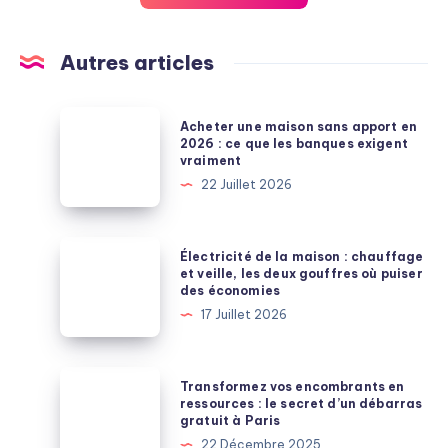
Autres articles
Acheter
Acheter une maison sans apport en
une
2026 : ce que les banques exigent
vraiment
maison
22 Juillet 2026
sans
apport
en
Électricité
Électricité de la maison : chauffage
2026
de
et veille, les deux gouffres où puiser
des économies
:
la
17 Juillet 2026
ce
maison
que
:
les
chauffage
Transformez
Transformez vos encombrants en
banques
et
vos
ressources : le secret d’un débarras
exigent
gratuit à Paris
veille,
encombrants
vraiment
22 Décembre 2025
les