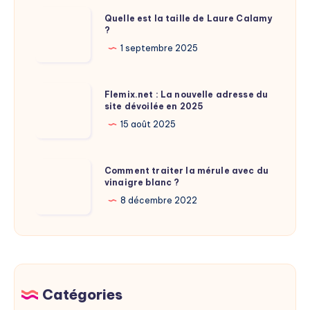
Quelle
Quelle est la taille de Laure Calamy
?
est
la
1 septembre 2025
taille
de
Flemix.net
Flemix.net : La nouvelle adresse du
Laure
site dévoilée en 2025
:
Calamy
La
15 août 2025
?
nouvelle
adresse
Comment
Comment traiter la mérule avec du
du
vinaigre blanc ?
traiter
site
la
8 décembre 2022
dévoilée
mérule
en
avec
2025
du
vinaigre
blanc
Catégories
?