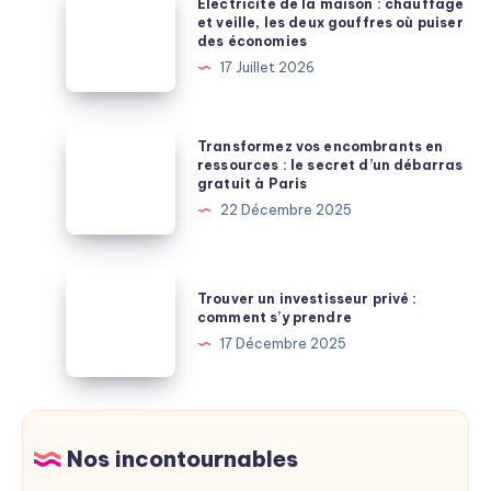
Électricité de la maison : chauffage
2026
de
et veille, les deux gouffres où puiser
des économies
:
la
17 Juillet 2026
ce
maison
que
:
les
chauffage
Transformez
Transformez vos encombrants en
banques
et
vos
ressources : le secret d’un débarras
exigent
gratuit à Paris
veille,
encombrants
vraiment
22 Décembre 2025
les
en
deux
ressources
gouffres
:
Trouver
où
Trouver un investisseur privé :
le
un
comment s’y prendre
puiser
secret
investisseur
17 Décembre 2025
des
d’un
privé
économies
débarras
:
gratuit
comment
à
s’y
Nos incontournables
Paris
prendre