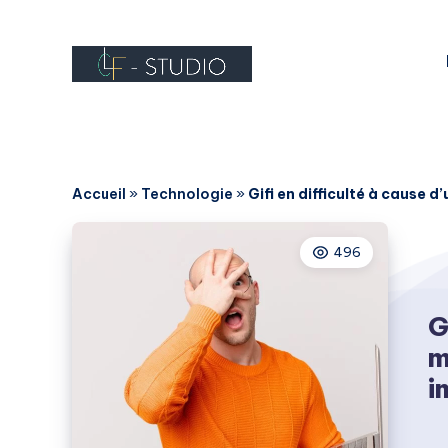
Accueil
»
Technologie
»
Gifi en difficulté à cause 
496
G
m
i