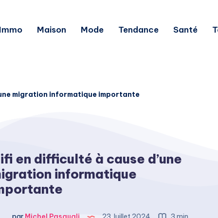
Immo
Maison
Mode
Tendance
Santé
T
d’une migration informatique importante
ifi en difficulté à cause d’une
igration informatique
mportante
par
Michel Pasquali
23 Juillet 2024
3 min