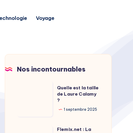
echnologie
Voyage
Nos incontournables
Quelle
Quelle est la taille
est
de Laure Calamy
?
la
taille
1 septembre 2025
de
Laure
Flemix.net : La
Flemix.net