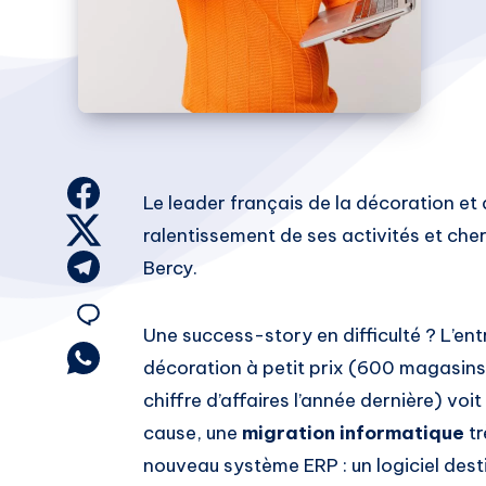
Share
Le leader français de la décoration et 
on
Share
ralentissement de ses activités et che
Facebook
on
Share
Bercy.
Twitter
on
Share
Telegram
Une success-story en difficulté ? L’en
on
Share
décoration à petit prix (600 magasins,
on
Email
chiffre d’affaires l’année dernière) voi
Whatsapp
cause, une
migration informatique
tr
nouveau système ERP : un logiciel dest