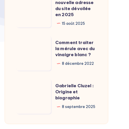
Calamy
nouvelle adresse
:
du site dévoilée
?
La
en 2025
nouvelle
15 août 2025
adresse
du
Comment
Comment traiter
site
traiter
la mérule avec du
dévoilée
vinaigre blanc ?
la
en
mérule
8 décembre 2022
2025
avec
du
Gabrielle
Gabrielle Cluzel :
vinaigre
Cluzel
Origine et
blanc
biographie
:
?
Origine
8 septembre 2025
et
biographie