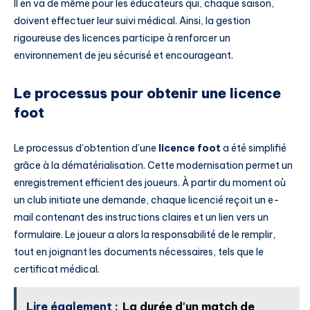
Il en va de même pour les éducateurs qui, chaque saison,
doivent effectuer leur suivi médical. Ainsi, la gestion
rigoureuse des licences participe à renforcer un
environnement de jeu sécurisé et encourageant.
Le processus pour obtenir une licence
foot
Le processus d’obtention d’une
licence foot
a été simplifié
grâce à la dématérialisation. Cette modernisation permet un
enregistrement efficient des joueurs. À partir du moment où
un club initiate une demande, chaque licencié reçoit un e-
mail contenant des instructions claires et un lien vers un
formulaire. Le joueur a alors la responsabilité de le remplir,
tout en joignant les documents nécessaires, tels que le
certificat médical.
Lire également :
La durée d'un match de