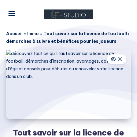
Accueil
»
Immo
»
Tout savoir sur la licence de football :
démarches à suivre et bénéfices pour les joueurs
36
Tout savoir sur la licence de