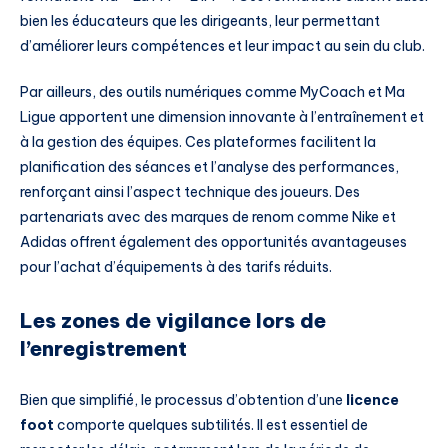
bien les éducateurs que les dirigeants, leur permettant
d’améliorer leurs compétences et leur impact au sein du club.
Par ailleurs, des outils numériques comme MyCoach et Ma
Ligue apportent une dimension innovante à l’entraînement et
à la gestion des équipes. Ces plateformes facilitent la
planification des séances et l’analyse des performances,
renforçant ainsi l’aspect technique des joueurs. Des
partenariats avec des marques de renom comme Nike et
Adidas offrent également des opportunités avantageuses
pour l’achat d’équipements à des tarifs réduits.
Les zones de vigilance lors de
l’enregistrement
Bien que simplifié, le processus d’obtention d’une
licence
foot
comporte quelques subtilités. Il est essentiel de