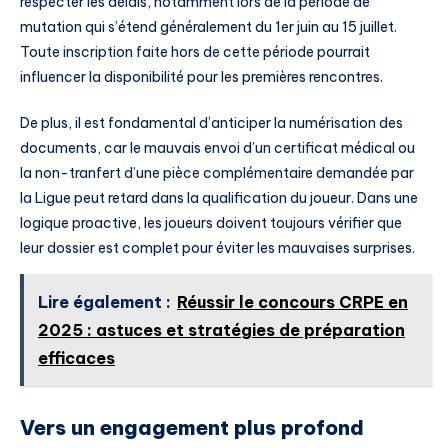
respecter les délais, notamment lors de la période de
mutation qui s’étend généralement du 1er juin au 15 juillet.
Toute inscription faite hors de cette période pourrait
influencer la disponibilité pour les premières rencontres.
De plus, il est fondamental d’anticiper la numérisation des
documents, car le mauvais envoi d’un certificat médical ou
la non-tranfert d’une pièce complémentaire demandée par
la Ligue peut retard dans la qualification du joueur. Dans une
logique proactive, les joueurs doivent toujours vérifier que
leur dossier est complet pour éviter les mauvaises surprises.
Lire également :
Réussir le concours CRPE en
2025 : astuces et stratégies de préparation
efficaces
Vers un engagement plus profond