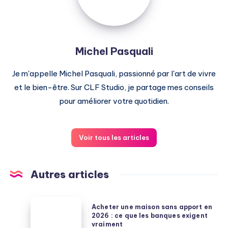
Michel Pasquali
Je m'appelle Michel Pasquali, passionné par l'art de vivre
et le bien-être. Sur CLF Studio, je partage mes conseils
pour améliorer votre quotidien.
Voir tous les articles
Autres articles
Acheter
Acheter une maison sans apport en
une
2026 : ce que les banques exigent
vraiment
maison