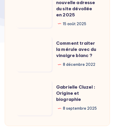
Calamy
nouvelle adresse
:
du site dévoilée
?
La
en 2025
nouvelle
15 août 2025
adresse
du
Comment
Comment traiter
site
traiter
la mérule avec du
dévoilée
vinaigre blanc ?
la
en
mérule
8 décembre 2022
2025
avec
du
Gabrielle
Gabrielle Cluzel :
vinaigre
Cluzel
Origine et
blanc
biographie
:
?
Origine
8 septembre 2025
et
biographie