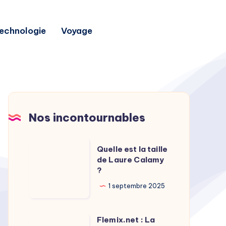
echnologie
Voyage
Nos incontournables
Quelle
Quelle est la taille
est
de Laure Calamy
?
la
taille
1 septembre 2025
de
Laure
Flemix.net : La
Flemix.net