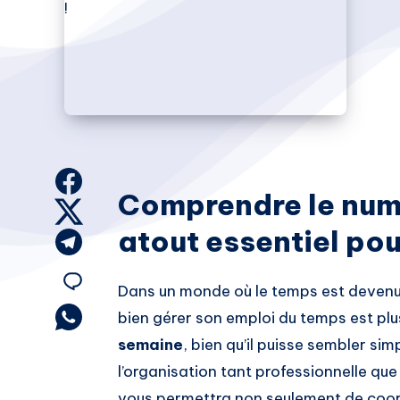
Share
Comprendre le numé
on
Share
atout essentiel pou
Facebook
on
Share
Twitter
on
Share
Dans un monde où le temps est devenu 
Telegram
on
Share
bien gérer son emploi du temps est plu
on
semaine
, bien qu’il puisse sembler sim
Email
Whatsapp
l’organisation tant professionnelle que
vous permettra non seulement de coor