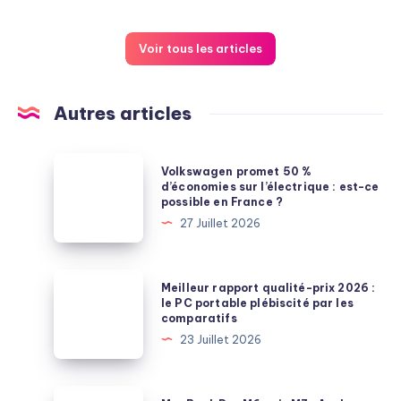
Voir tous les articles
Autres articles
Volkswagen
Volkswagen promet 50 %
promet
d’économies sur l’électrique : est-ce
possible en France ?
50
27 Juillet 2026
%
d’économies
sur
Meilleur
Meilleur rapport qualité-prix 2026 :
l’électrique
rapport
le PC portable plébiscité par les
comparatifs
:
qualité-
23 Juillet 2026
est-
prix
ce
2026
possible
:
MacBook