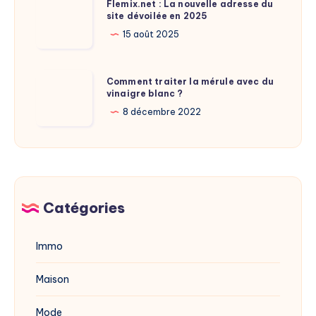
Flemix.net
Flemix.net : La nouvelle adresse du
Laure
site dévoilée en 2025
:
Calamy
La
15 août 2025
?
nouvelle
adresse
Comment
Comment traiter la mérule avec du
du
vinaigre blanc ?
traiter
site
la
8 décembre 2022
dévoilée
mérule
en
avec
2025
du
vinaigre
blanc
Catégories
?
Immo
Maison
Mode