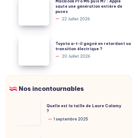
MacBook Pro M6 puis M7 : Apple
en
le
Pro
saute une génération entière de
France
puces
PC
M6
?
22 Juillet 2026
portable
puis
plébiscité
M7
par
:
Toyota
les
Toyota a-t-il gagné en retardant sa
Apple
a-
transition électrique ?
comparatifs
saute
t-
20 Juillet 2026
une
il
génération
gagné
entière
en
de
retardant
Nos incontournables
puces
sa
transition
Quelle
Quelle est la taille de Laure Calamy
électrique
?
est
?
la
1 septembre 2025
taille
de