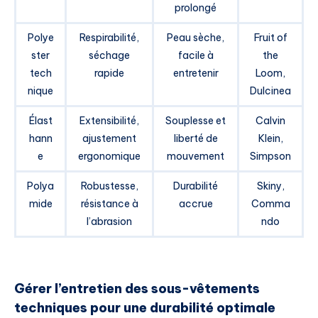
prolongé
Polye
Respirabilité,
Peau sèche,
Fruit of
ster
séchage
facile à
the
tech
rapide
entretenir
Loom,
nique
Dulcinea
Élast
Extensibilité,
Souplesse et
Calvin
hann
ajustement
liberté de
Klein,
e
ergonomique
mouvement
Simpson
Polya
Robustesse,
Durabilité
Skiny,
mide
résistance à
accrue
Comma
l’abrasion
ndo
Gérer l’entretien des sous-vêtements
techniques pour une durabilité optimale