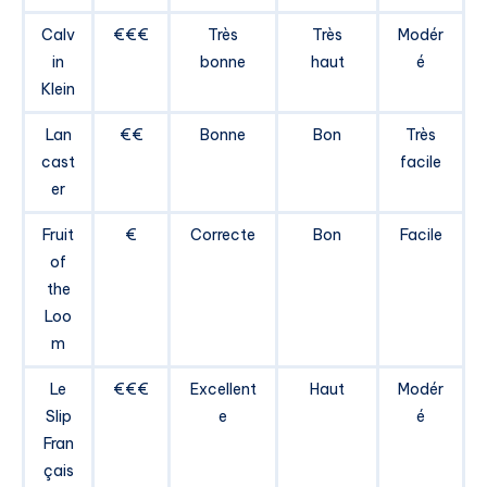
Calv
€€€
Très
Très
Modér
in
bonne
haut
é
Klein
Lan
€€
Bonne
Bon
Très
cast
facile
er
Fruit
€
Correcte
Bon
Facile
of
the
Loo
m
Le
€€€
Excellent
Haut
Modér
Slip
e
é
Fran
çais