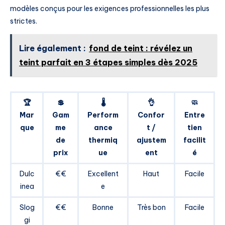
modèles conçus pour les exigences professionnelles les plus
strictes.
Lire également :
fond de teint : révélez un
teint parfait en 3 étapes simples dès 2025
🏆
💲
🌡️
👌
🧼
Mar
Gam
Perform
Confor
Entre
que
me
ance
t /
tien
de
thermiq
ajustem
facilit
prix
ue
ent
é
Dulc
€€
Excellent
Haut
Facile
inea
e
Slog
€€
Bonne
Très bon
Facile
gi