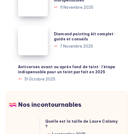
indispensables
painting
11 Novembre 2025
:
les
indispensables
Diamond
Diamond painting kit complet :
painting
guide et conseils
kit
7 Novembre 2025
complet
:
guide
Anticernes avant ou après fond de teint : l’étape
indispensable pour un teint parfait en 2025
et
31 Octobre 2025
conseils
Nos incontournables
Quelle
Quelle est la taille de Laure Calamy
?
est