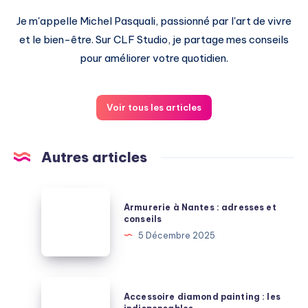
Je m'appelle Michel Pasquali, passionné par l'art de vivre
et le bien-être. Sur CLF Studio, je partage mes conseils
pour améliorer votre quotidien.
Voir tous les articles
Autres articles
Armurerie
Armurerie à Nantes : adresses et
à
conseils
Nantes
5 Décembre 2025
:
adresses
et
Accessoire
Accessoire diamond painting : les
conseils
diamond