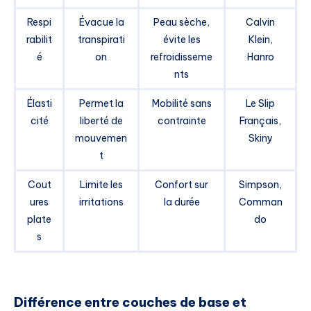
Respi
Évacue la
Peau sèche,
Calvin
rabilit
transpirati
évite les
Klein,
é
on
refroidisseme
Hanro
nts
Élasti
Permet la
Mobilité sans
Le Slip
cité
liberté de
contrainte
Français,
mouvemen
Skiny
t
Cout
Limite les
Confort sur
Simpson,
ures
irritations
la durée
Comman
plate
do
s
Différence entre couches de base et