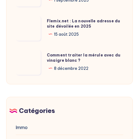
la
1 septembre 2025
taille
de
Flemix.net
Flemix.net : La nouvelle adresse du
Laure
site dévoilée en 2025
:
Calamy
La
15 août 2025
?
nouvelle
adresse
Comment
Comment traiter la mérule avec du
du
vinaigre blanc ?
traiter
site
la
8 décembre 2022
dévoilée
mérule
en
avec
2025
du
vinaigre
blanc
Catégories
?
Immo