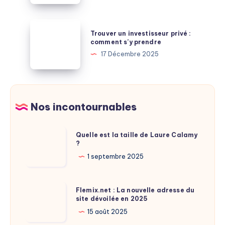
deux
ressources
gouffres
:
Trouver
où
Trouver un investisseur privé :
le
un
comment s’y prendre
puiser
secret
investisseur
17 Décembre 2025
des
d’un
privé
économies
débarras
:
gratuit
comment
à
s’y
Nos incontournables
Paris
prendre
Quelle
Quelle est la taille de Laure Calamy
?
est
la
1 septembre 2025
taille
de
Flemix.net
Flemix.net : La nouvelle adresse du
Laure
site dévoilée en 2025
:
Calamy
La
15 août 2025
?
nouvelle