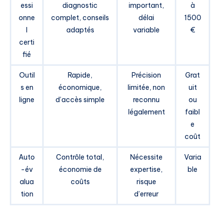
essi
diagnostic
important,
à
onne
complet, conseils
délai
1500
l
adaptés
variable
€
certi
fié
Outil
Rapide,
Précision
Grat
s en
économique,
limitée, non
uit
ligne
d’accès simple
reconnu
ou
légalement
faibl
e
coût
Auto
Contrôle total,
Nécessite
Varia
-év
économie de
expertise,
ble
alua
coûts
risque
tion
d’erreur