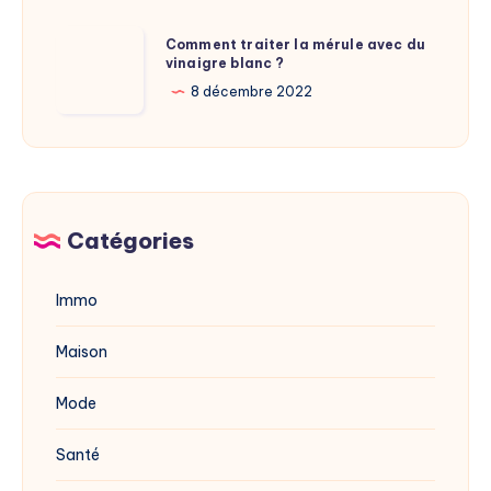
adresse
Comment
Comment traiter la mérule avec du
du
vinaigre blanc ?
traiter
site
la
8 décembre 2022
dévoilée
mérule
en
avec
2025
du
vinaigre
blanc
Catégories
?
Immo
Maison
Mode
Santé