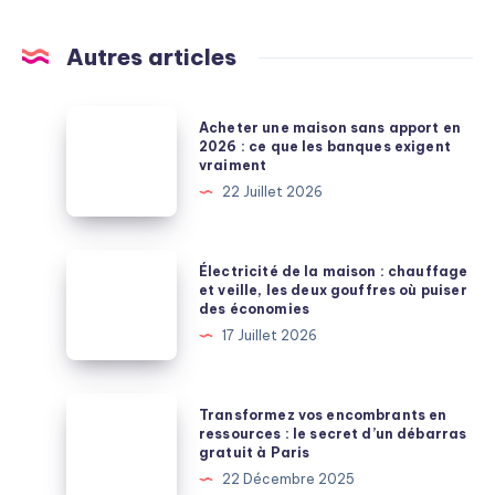
Autres articles
Acheter
Acheter une maison sans apport en
une
2026 : ce que les banques exigent
vraiment
maison
22 Juillet 2026
sans
apport
en
Électricité
Électricité de la maison : chauffage
2026
de
et veille, les deux gouffres où puiser
des économies
:
la
17 Juillet 2026
ce
maison
que
:
les
chauffage
Transformez
Transformez vos encombrants en
banques
et
vos
ressources : le secret d’un débarras
exigent
gratuit à Paris
veille,
encombrants
vraiment
22 Décembre 2025
les
en