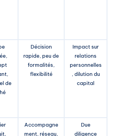
pe
Décision
Impact sur
ée,
rapide, peu de
relations
ept
formalités,
personnelles
ant,
flexibilité
, dilution du
el de
capital
hé
ier
Accompagne
Due
it,
ment, réseau,
diligence