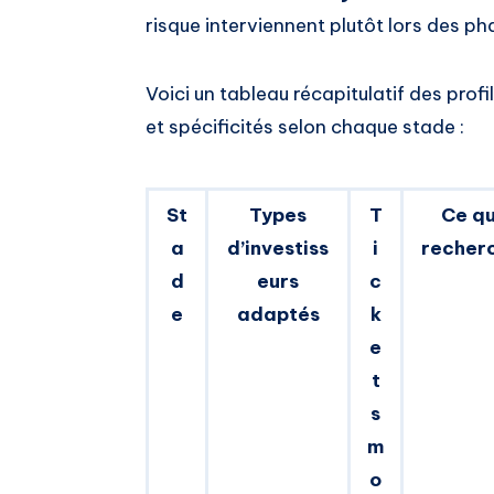
risque interviennent plutôt lors des p
Voici un tableau récapitulatif des profi
et spécificités selon chaque stade :
St
Types
T
Ce qu
a
d’investiss
i
recher
d
eurs
c
e
adaptés
k
e
t
s
m
o