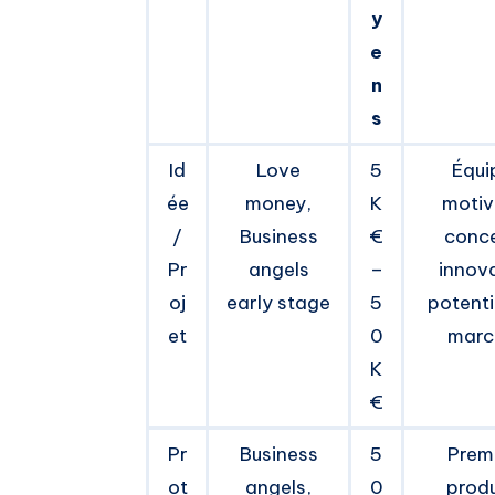
y
e
n
s
Id
Love
5
Équi
ée
money,
K
motiv
/
Business
€
conc
Pr
angels
–
innov
oj
early stage
5
potenti
et
0
marc
K
€
Pr
Business
5
Prem
ot
angels,
0
produ