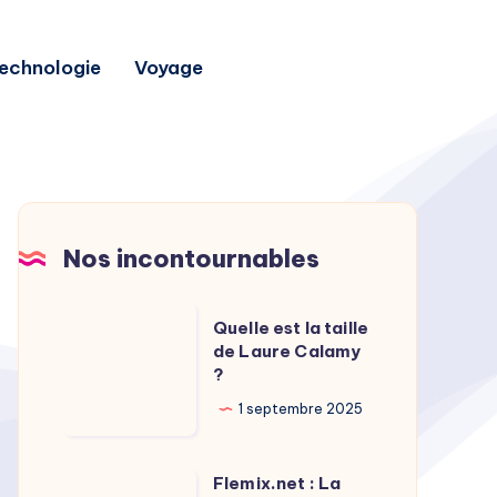
echnologie
Voyage
Nos incontournables
Quelle
Quelle est la taille
est
de Laure Calamy
?
la
taille
1 septembre 2025
de
Laure
Flemix.net : La
Flemix.net