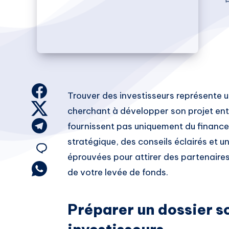
Share
Trouver des investisseurs représente u
on
Share
cherchant à développer son projet entr
Facebook
on
Share
fournissent pas uniquement du financ
Twitter
on
stratégique, des conseils éclairés et 
Share
Telegram
éprouvées pour attirer des partenaires
on
Share
de votre levée de fonds.
on
Email
Whatsapp
Préparer un dossier s