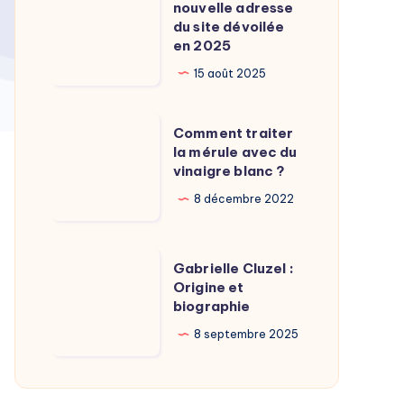
Calamy
nouvelle adresse
:
du site dévoilée
?
La
en 2025
nouvelle
15 août 2025
adresse
du
Comment
Comment traiter
site
traiter
la mérule avec du
dévoilée
vinaigre blanc ?
la
en
mérule
8 décembre 2022
2025
avec
du
Gabrielle
Gabrielle Cluzel :
vinaigre
Cluzel
Origine et
blanc
biographie
:
?
Origine
8 septembre 2025
et
biographie