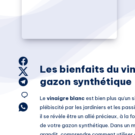
Share
Les bienfaits du vi
on
Share
gazon synthétique
Facebook
on
Share
Twitter
on
Share
Le
vinaigre blanc
est bien plus qu’un 
Telegram
on
Share
plébiscité par les jardiniers et les pass
on
il se révèle être un allié précieux, à la
Email
Whatsapp
de votre gazon synthétique. Dans un mo
grandit, comprendre comment utiliser ce