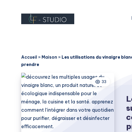
Accueil
»
Maison
»
Les utilisations du vinaigre blan
prendre
33
L
s
c
p