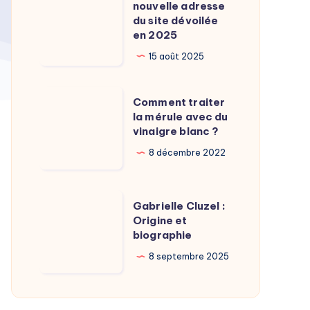
Calamy
nouvelle adresse
:
du site dévoilée
?
La
en 2025
nouvelle
15 août 2025
adresse
du
Comment
Comment traiter
site
traiter
la mérule avec du
dévoilée
vinaigre blanc ?
la
en
mérule
8 décembre 2022
2025
avec
du
Gabrielle
Gabrielle Cluzel :
vinaigre
Cluzel
Origine et
blanc
biographie
:
?
Origine
8 septembre 2025
et
biographie