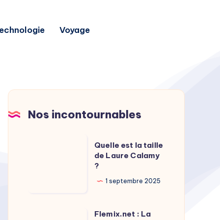
echnologie
Voyage
Nos incontournables
Quelle
Quelle est la taille
est
de Laure Calamy
?
la
taille
1 septembre 2025
de
Laure
Flemix.net : La
Flemix.net