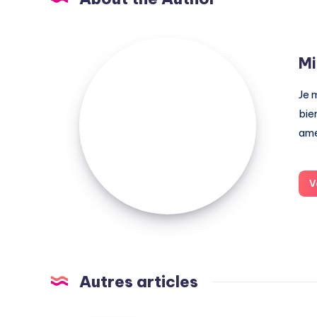
Michel
Mi
Pasquali
Je 
bie
amé
V
Autres articles