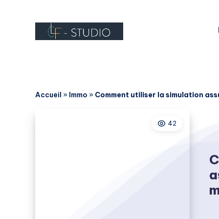
Accueil
»
Immo
»
Comment utiliser la simulation as
42
C
a
m