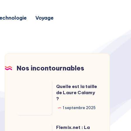
echnologie
Voyage
Nos incontournables
Quelle
Quelle est la taille
est
de Laure Calamy
?
la
taille
1 septembre 2025
de
Laure
Flemix.net : La
Flemix.net