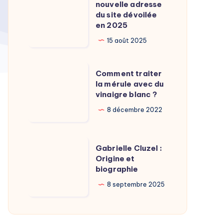
Calamy
nouvelle adresse
:
du site dévoilée
?
La
en 2025
nouvelle
15 août 2025
adresse
du
Comment
Comment traiter
site
traiter
la mérule avec du
dévoilée
vinaigre blanc ?
la
en
mérule
8 décembre 2022
2025
avec
du
Gabrielle
Gabrielle Cluzel :
vinaigre
Cluzel
Origine et
blanc
biographie
:
?
Origine
8 septembre 2025
et
biographie