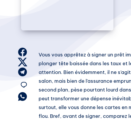
Share
Vous vous apprêtez à signer un prêt im
on
Share
plonger tête baissée dans les taux et 
Facebook
on
Share
attention. Bien évidemment, il ne s’agi
Twitter
on
salon, mais bien de l’assurance emprun
Share
Telegram
second plan, pèse pourtant lourd dans
on
Share
peut transformer une dépense inévitabl
on
surtout, elle vous donne les cartes e
Email
Whatsapp
flou. Bref, avant de signer, comparez l