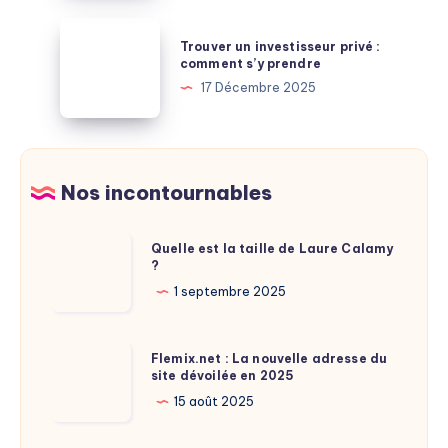
gouffres
:
Trouver
où
Trouver un investisseur privé :
le
un
comment s’y prendre
puiser
secret
investisseur
17 Décembre 2025
des
d’un
privé
économies
débarras
:
gratuit
comment
à
s’y
Nos incontournables
Paris
prendre
Quelle
Quelle est la taille de Laure Calamy
?
est
la
1 septembre 2025
taille
de
Flemix.net
Flemix.net : La nouvelle adresse du
Laure
site dévoilée en 2025
:
Calamy
La
15 août 2025
?
nouvelle