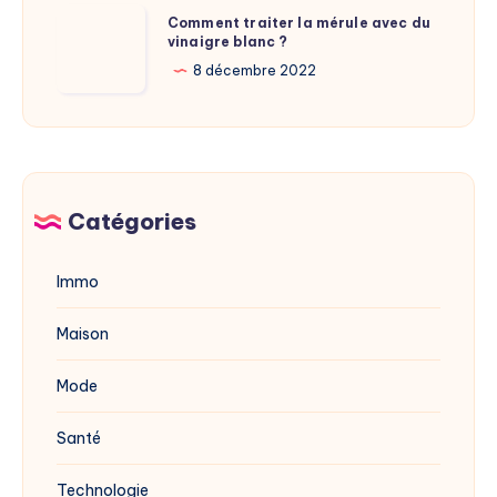
adresse
Comment
Comment traiter la mérule avec du
du
vinaigre blanc ?
traiter
site
la
8 décembre 2022
dévoilée
mérule
en
avec
2025
du
vinaigre
blanc
Catégories
?
Immo
Maison
Mode
Santé
Technologie