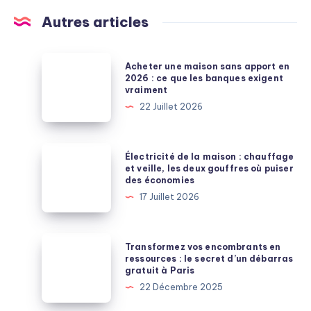
Autres articles
Acheter
Acheter une maison sans apport en
une
2026 : ce que les banques exigent
vraiment
maison
22 Juillet 2026
sans
apport
en
Électricité
Électricité de la maison : chauffage
2026
de
et veille, les deux gouffres où puiser
des économies
:
la
17 Juillet 2026
ce
maison
que
:
les
chauffage
Transformez
Transformez vos encombrants en
banques
et
vos
ressources : le secret d’un débarras
exigent
gratuit à Paris
veille,
encombrants
vraiment
22 Décembre 2025
les
en
deux
ressources