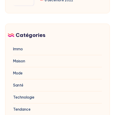
la
8 décembre 2022
dévoilée
mérule
en
avec
2025
du
vinaigre
blanc
Catégories
?
Immo
Maison
Mode
Santé
Technologie
Tendance