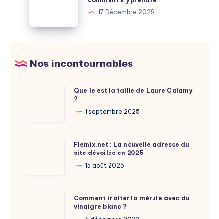
comment s’y prendre
puiser
secret
investisseur
17 Décembre 2025
des
d’un
privé
économies
débarras
:
gratuit
comment
à
s’y
Nos incontournables
Paris
prendre
Quelle
Quelle est la taille de Laure Calamy
?
est
la
1 septembre 2025
taille
de
Flemix.net
Flemix.net : La nouvelle adresse du
Laure
site dévoilée en 2025
:
Calamy
La
15 août 2025
?
nouvelle
adresse
Comment
Comment traiter la mérule avec du
du
vinaigre blanc ?
traiter
site