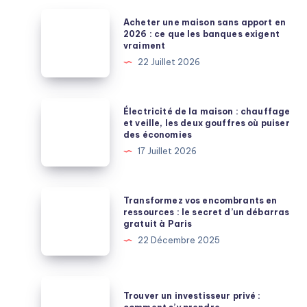
Acheter
Acheter une maison sans apport en
une
2026 : ce que les banques exigent
vraiment
maison
22 Juillet 2026
sans
apport
en
Électricité
Électricité de la maison : chauffage
2026
de
et veille, les deux gouffres où puiser
des économies
:
la
17 Juillet 2026
ce
maison
que
:
les
chauffage
Transformez
Transformez vos encombrants en
banques
et
vos
ressources : le secret d’un débarras
exigent
gratuit à Paris
veille,
encombrants
vraiment
22 Décembre 2025
les
en
deux
ressources
gouffres
:
Trouver
où
Trouver un investisseur privé :
le
un