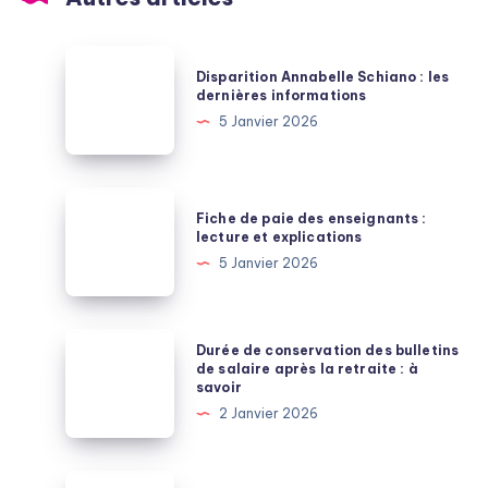
Disparition
Disparition Annabelle Schiano : les
Annabelle
dernières informations
Schiano
5 Janvier 2026
:
les
dernières
Fiche
Fiche de paie des enseignants :
informations
de
lecture et explications
paie
5 Janvier 2026
des
enseignants
:
Durée
Durée de conservation des bulletins
lecture
de
de salaire après la retraite : à
savoir
et
conservation
2 Janvier 2026
explications
des
bulletins
de
Durée