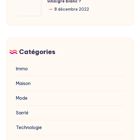
vinaigre blanc ?
traiter
site
la
8 décembre 2022
dévoilée
mérule
en
avec
2025
du
vinaigre
blanc
Catégories
?
Immo
Maison
Mode
Santé
Technologie