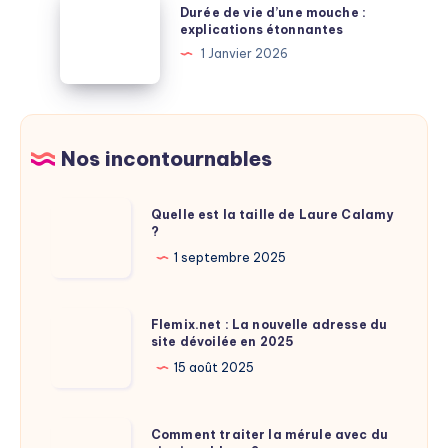
Durée de vie d’une mouche :
salaire
de
explications étonnantes
après
vie
1 Janvier 2026
la
d’une
retraite
mouche
:
:
à
explications
Nos incontournables
savoir
étonnantes
Quelle
Quelle est la taille de Laure Calamy
?
est
la
1 septembre 2025
taille
de
Flemix.net
Flemix.net : La nouvelle adresse du
Laure
site dévoilée en 2025
:
Calamy
La
15 août 2025
?
nouvelle
adresse
Comment
Comment traiter la mérule avec du
du