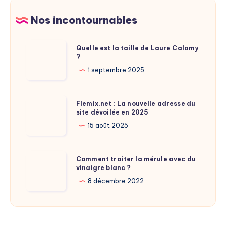
:
à
explications
Nos incontournables
savoir
étonnantes
Quelle
Quelle est la taille de Laure Calamy
?
est
la
1 septembre 2025
taille
de
Flemix.net
Flemix.net : La nouvelle adresse du
Laure
site dévoilée en 2025
:
Calamy
La
15 août 2025
?
nouvelle
adresse
Comment
Comment traiter la mérule avec du
du
vinaigre blanc ?
traiter
site
la
8 décembre 2022
dévoilée
mérule
en
avec
2025
du