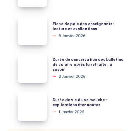
:
les
dernières
Fiche
Fiche de paie des enseignants :
informations
de
lecture et explications
paie
5 Janvier 2026
des
enseignants
:
Durée
Durée de conservation des bulletins
lecture
de
de salaire après la retraite : à
savoir
et
conservation
2 Janvier 2026
explications
des
bulletins
de
Durée
Durée de vie d’une mouche :
salaire
de
explications étonnantes
après
vie
1 Janvier 2026
la
d’une
retraite
mouche
: