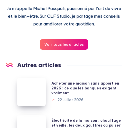
Je m'appelle Michel Pasquali, passionné par l'art de vivre
et le bien-être. Sur CLF Studio, je partage mes conseils
pour améliorer votre quotidien.
Voir tous les articles
Autres articles
Acheter
Acheter une maison sans apport en
une
2026 : ce que les banques exigent
vraiment
maison
22 Juillet 2026
sans
apport
en
Électricité
Électricité de la maison : chauffage
2026
de
et veille, les deux gouffres où puiser