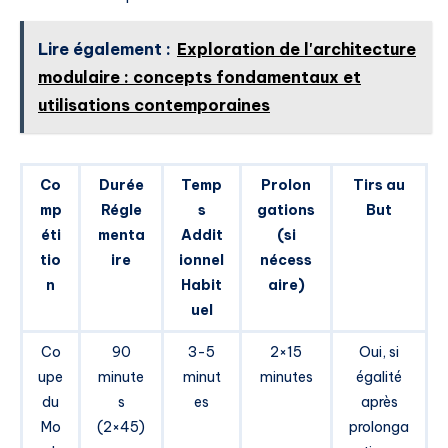
Lire également :
Exploration de l'architecture
modulaire : concepts fondamentaux et
utilisations contemporaines
Co
Durée
Temp
Prolon
Tirs au
mp
Régle
s
gations
But
éti
menta
Addit
(si
tio
ire
ionnel
nécess
n
Habit
aire)
uel
Co
90
3-5
2×15
Oui, si
upe
minute
minut
minutes
égalité
du
s
es
après
Mo
(2×45)
prolonga