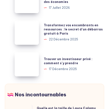
des économies
:
la
17 Juillet 2026
ce
maison
que
:
les
chauffage
Transformez
Transformez vos encombrants en
banques
et
vos
ressources : le secret d’un débarras
exigent
gratuit à Paris
veille,
encombrants
vraiment
22 Décembre 2025
les
en
deux
ressources
gouffres
:
Trouver
où
Trouver un investisseur privé :
le
un
comment s’y prendre
puiser
secret
investisseur
17 Décembre 2025
des
d’un
privé
économies
débarras
:
gratuit
comment
à
s’y
Nos incontournables
Paris
prendre
Quelle
Quelle est la taille de Laure Calamy