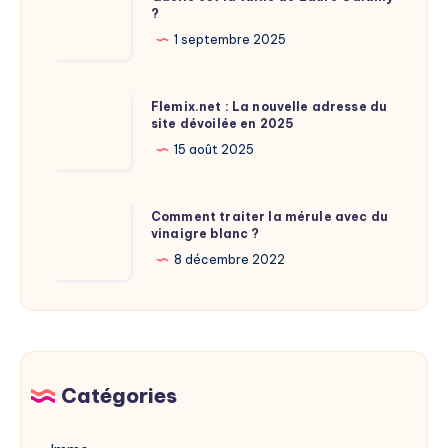
?
est
la
1 septembre 2025
taille
de
Flemix.net
Flemix.net : La nouvelle adresse du
Laure
site dévoilée en 2025
:
Calamy
La
15 août 2025
?
nouvelle
adresse
Comment
Comment traiter la mérule avec du
du
vinaigre blanc ?
traiter
site
la
8 décembre 2022
dévoilée
mérule
en
avec
2025
du
vinaigre
blanc
Catégories
?