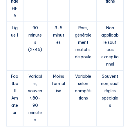
nde
tions
FIF
A
Lig
90
3-5
Rare,
Non
ue 1
minute
minut
générale
applicab
s
es
ment
le sauf
(2×45)
matchs
cas
de poule
exceptio
nnel
Foo
Variabl
Moins
Variable
Souvent
tba
e,
formal
selon
non, sauf
ll
souven
isé
compéti
règles
Am
t 80-
tions
spéciale
ate
90
s
ur
minute
s